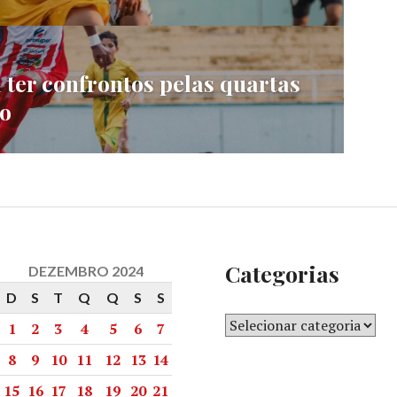
 ter confrontos pelas quartas
ão
Categorias
DEZEMBRO 2024
D
S
T
Q
Q
S
S
1
2
3
4
5
6
7
8
9
10
11
12
13
14
15
16
17
18
19
20
21