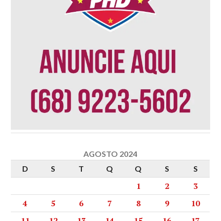
AGOSTO 2024
D
S
T
Q
Q
S
S
1
2
3
4
5
6
7
8
9
10
11
12
13
14
15
16
17