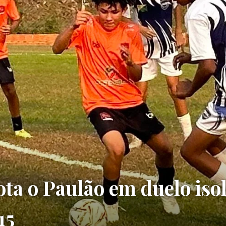
ota o Paulão em duelo iso
15