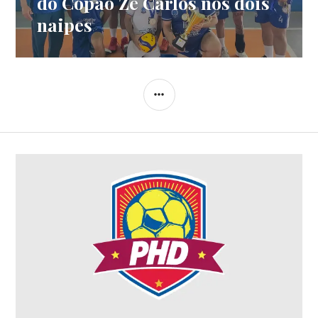
do Copão Zé Carlos nos dois
naipes