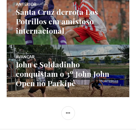
ANTERIOR
Santa Cruz derrota Los
Potrillos em amistoso
internacional
AVANÇAR
John e Soldadinho
conquistam o 3º John John
Open no Parkipê