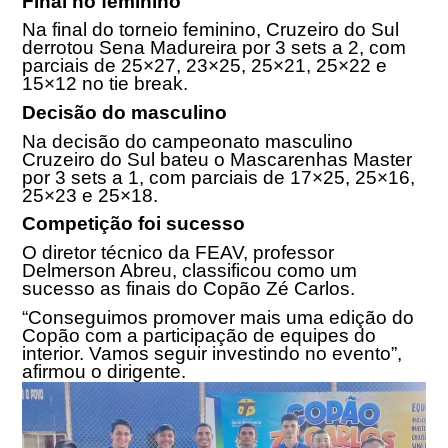
Final no feminino
Na final do torneio feminino, Cruzeiro do Sul
derrotou Sena Madureira por 3 sets a 2, com
parciais de 25×27, 23×25, 25×21, 25×22 e
15×12 no tie break.
Decisão do masculino
Na decisão do campeonato masculino
Cruzeiro do Sul bateu o Mascarenhas Master
por 3 sets a 1, com parciais de 17×25, 25×16,
25×23 e 25×18.
Competição foi sucesso
O diretor técnico da FEAV, professor
Delmerson Abreu, classificou como um
sucesso as finais do Copão Zé Carlos.
“Conseguimos promover mais uma edição do
Copão com a participação de equipes do
interior. Vamos seguir investindo no evento”,
afirmou o dirigente.