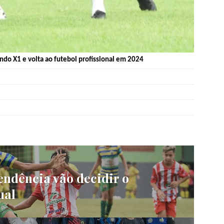
do X1 e volta ao futebol profissional em 2024
endência vão decidir o
ual