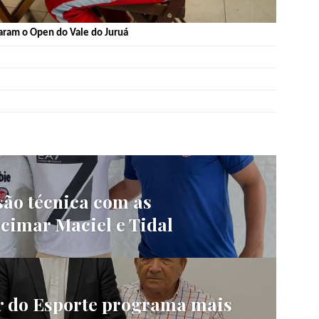
aram o Open do Vale do Juruá
ão técnica com as
lcimar Maciel e Tidal
r do Esporte programa mais