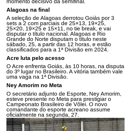
momento decisivo da semifinal.
Alagoas na final
A seleção de Alagoas derrotou Goiás por 3
sets a 2 com parciais de 25×13, 19×25,
25×20, 19×25 e 15×11, no tie break, e vai
disputar o título nacional. Alagoas e Rio
Grande do Norte disputam o título neste
sábado, 25, a partir das 12 horas, e estão
classificados para a 1ª Divisão em 2024.
Acre luta pelo acesso
O Acre enfrenta Goiás, às 10 horas, na disputa
do 3º lugar no Brasileiro. A vitória também vale
uma vaga na 1ª Divisão.
Ney Amorim no Meta
O secretário adjunto de Esporte, Ney Amorim,
esteve presente no Meta para prestigiar o
Campeonato Brasileiro de Vôlei. O novo
comandante do esporte acreano assume
oficialmente na segunda, 27.