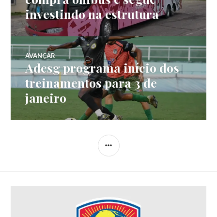
investindo na estrutura
AVANÇAR
Adesg programa início dos
treinamentos para 3 de
janeiro