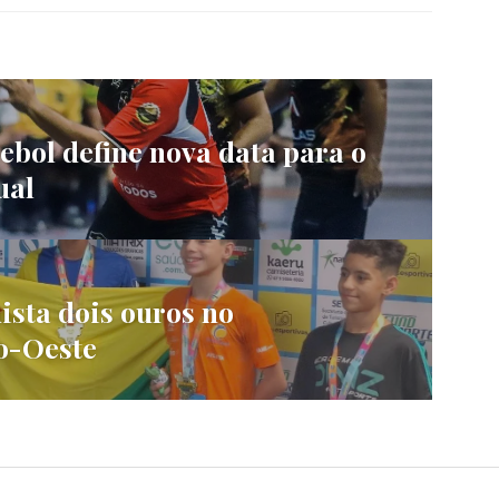
bol define nova data para o
ual
ista dois ouros no
o-Oeste