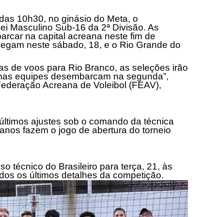
 das
10h30
, no ginásio do Meta, o
ei Masculino Sub-16 da 2ª Divisão. As
car na capital acreana neste fim de
hegam neste sábado, 18, e o Rio Grande do
s de voos para Rio Branco, as seleções irão
timas equipes desembarcam na segunda”,
 Federação Acreana de Voleibol (FEAV),
 últimos ajustes sob o comando da técnica
eanos fazem o jogo de abertura do torneio
 técnico do Brasileiro para terça, 21,
às
idos os últimos detalhes da competição.