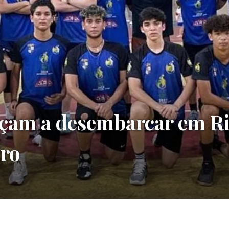
çam a desembarcar em R
iro