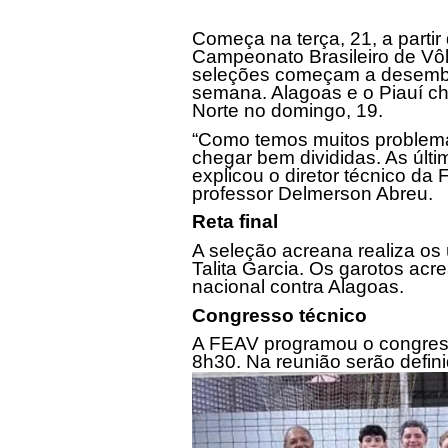
Começa na terça, 21, a partir
Campeonato Brasileiro de Vôl
seleções começam a desembar
semana. Alagoas e o Piauí c
Norte no domingo, 19.
“Como temos muitos problema
chegar bem divididas. As úl
explicou o diretor técnico da
professor Delmerson Abreu.
Reta final
A seleção acreana realiza os
Talita Garcia. Os garotos acr
nacional contra Alagoas.
Congresso técnico
A FEAV programou o congresso
8h30
. Na reunião serão defin