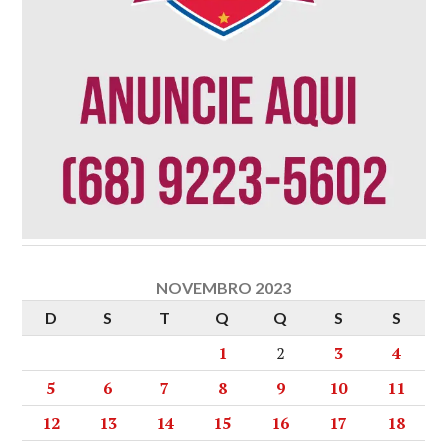
NOVEMBRO 2023
D
S
T
Q
Q
S
S
1
2
3
4
5
6
7
8
9
10
11
12
13
14
15
16
17
18