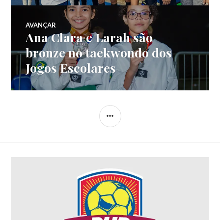
AVANÇAR
Ana Clara e Larah são
bronze no taekwondo dos
Jogos Escolares