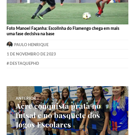
Foto
Manoel
Façanha: Escolinha do Flamengo chega em mais
uma fase decisiva na base
PAULO HENRIQUE
1 DE NOVEMBRO DE 2023
DESTAQUEPHD
ANTERIOR
Acre conquista prata no
futsal e no basquete dos
Jogos Escolares