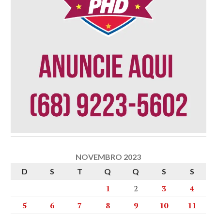
NOVEMBRO 2023
D
S
T
Q
Q
S
S
1
2
3
4
5
6
7
8
9
10
11