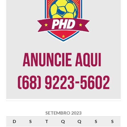
SETEMBRO 2023
D
S
T
Q
Q
S
S