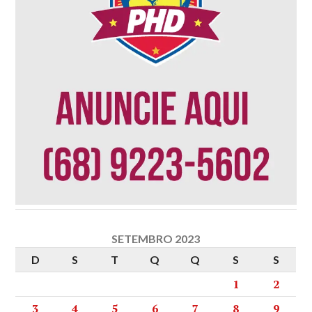
SETEMBRO 2023
D
S
T
Q
Q
S
S
1
2
3
4
5
6
7
8
9