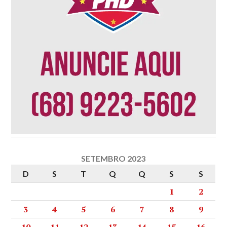
SETEMBRO 2023
D
S
T
Q
Q
S
S
1
2
3
4
5
6
7
8
9