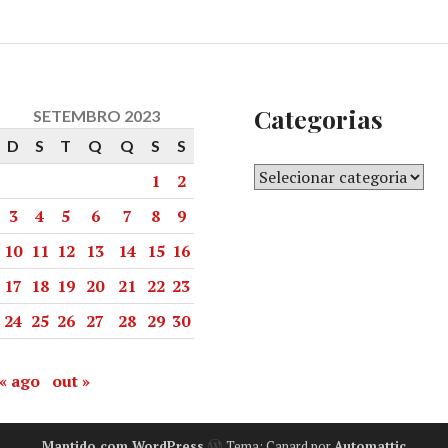
Categorias
SETEMBRO 2023
D
S
T
Q
Q
S
S
1
2
3
4
5
6
7
8
9
10
11
12
13
14
15
16
17
18
19
20
21
22
23
24
25
26
27
28
29
30
« ago
out »
Mantido com WordPress
Tema: Canard por
Automattic