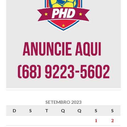
SETEMBRO 2023
D
S
T
Q
Q
S
S
1
2