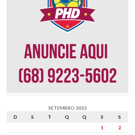
SETEMBRO 2023
D
S
T
Q
Q
S
S
1
2