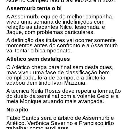
Acre no Campeonato Brasileiro A3 em 2024.
Assermurb tenta o bi
A Assermurb, equipe de melhor campanha,
viveu uma semana de indefinições com
relação às atacantes Nilce, lesionada, e
Jaque, com problemas particulares.
A definição das titulares vai ocorrer somente
momentos antes do confronto e a Assermurb
vai tentar o bicampeonato.
Atlético sem desfalques
O Atlético chega para final sem desfalques,
mas viveu uma fase de classificação bem
complicada, fora de campo, e a diretoria
acabou demitindo Ivan Mazzuia.
A técnica Neila Rosas deve repetir a formação
do duelo da semifinal com a volante Geici e a
meia Monique atuando mais avançada.
No apito
Fábio Santos será o árbitro de Assermurb e
Atlético. Verônica Severino e Francisco irão
trabalhar como auxiliares.