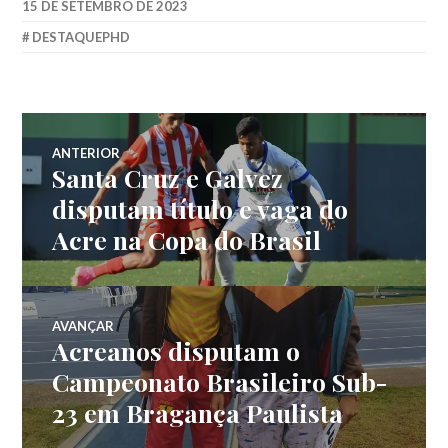
15 DE SETEMBRO DE 2023
DESTAQUEPHD
ANTERIOR
Santa Cruz e Galvez
disputam título e vaga do
Acre na Copa do Brasil
AVANÇAR
Acreanos disputam o
Campeonato Brasileiro Sub-
23 em Bragança Paulista