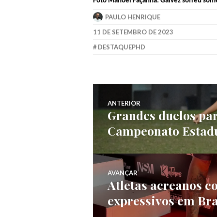
Foto
Manoel
Façanha: Galvez sofreu som
PAULO HENRIQUE
11 DE SETEMBRO DE 2023
DESTAQUEPHD
ANTERIOR
Grandes duelos para
Campeonato Estad
AVANÇAR
Atletas acreanos c
expressivos em Bras