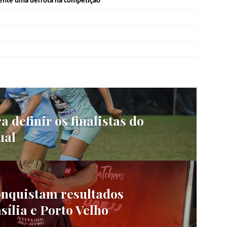
ente uma derrota na competição
 definir os finalistas do
ual
onquistam resultados
ília e Porto Velho