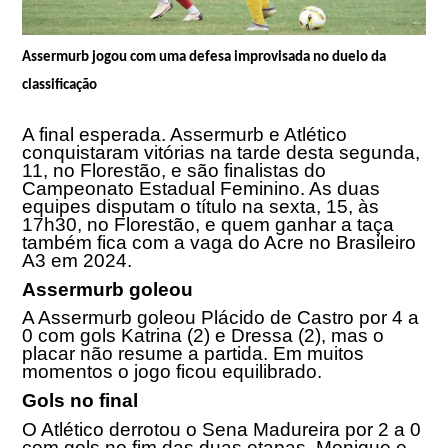
Assermurb jogou com uma defesa improvisada no duelo da
classificação
A final esperada. Assermurb e Atlético
conquistaram vitórias na tarde desta segunda,
11, no Florestão, e são finalistas do
Campeonato Estadual Feminino. As duas
equipes disputam o título na sexta, 15,
às
17h30
, no Florestão, e quem ganhar a taça
também fica com a vaga do Acre no Brasileiro
A3 em 2024.
Assermurb goleou
A Assermurb goleou Plácido de Castro por 4 a
0 com gols Katrina (2) e Dressa (2), mas o
placar não resume a partida. Em muitos
momentos o jogo ficou equilibrado.
Gols no final
O Atlético derrotou o Sena Madureira por 2 a 0
com gols no fim das duas etapas. Monique e