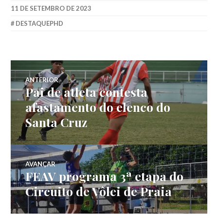
11 DE SETEMBRO DE 2023
DESTAQUEPHD
ANTERIOR
Pai de atleta contesta
afastamento do elenco do
Santa Cruz
AVANÇAR
FEAV programa 3ª etapa do
Circuito de Vôlei de Praia