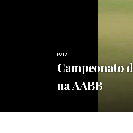
FUT7
Campeonato da
na AABB