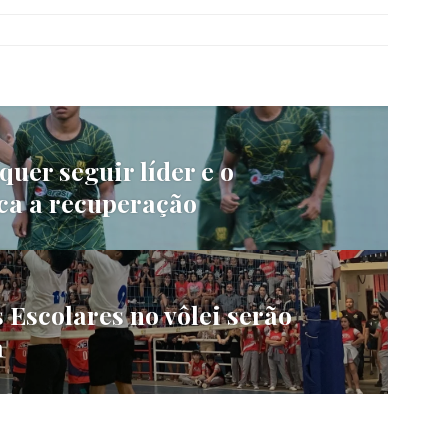
uer seguir líder e o
ca a recuperação
 Escolares no vôlei serão
a