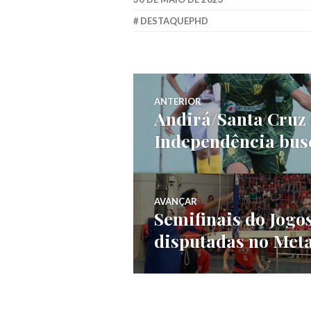
DESTAQUEPHD
ANTERIOR
Andirá/Santa Cruz q
Independência bus
AVANÇAR
Semifinais do Jogos
disputadas no Met