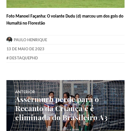
Foto Manoel Façanha: O volante Dudu (d) marcou um dos gols do
Humaitá no Florestão
PAULO HENRIQUE
13 DE MAIO DE 2023
DESTAQUEPHD
ANTERIOR
Assermurb perde para o
Recanto da Criança e é
eliminada do Brasileiro A3