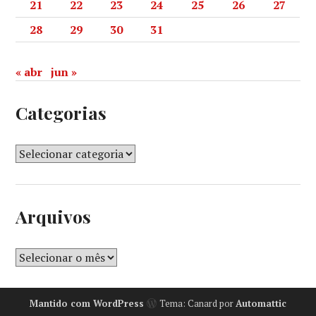
21
22
23
24
25
26
27
28
29
30
31
« abr
jun »
Categorias
Arquivos
Mantido com WordPress
Tema: Canard por
Automattic