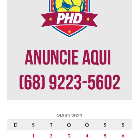
MAIO 2023
D
S
T
Q
Q
S
S
1
2
3
4
5
6