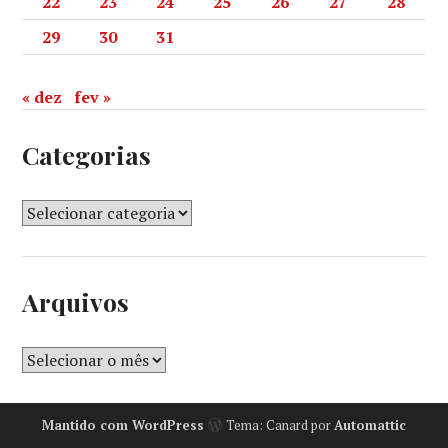
22
23
24
25
26
27
28
29
30
31
« dez
fev »
Categorias
Arquivos
Mantido com WordPress
Tema: Canard por
Automattic