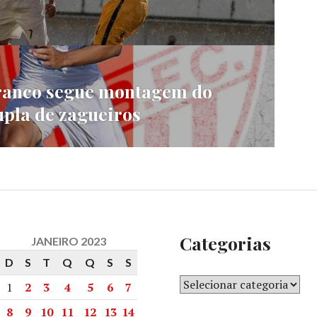
Branco segue montagem do
upla de zagueiros
Categorias
JANEIRO 2023
D
S
T
Q
Q
S
S
1
2
3
4
5
6
7
8
9
10
11
12
13
14