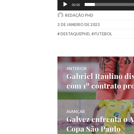
00:00
REDAÇÃO PHD
3 DE JANEIRO DE 2023
DESTAQUEPHD
,
FUTEBOL
ANTERIOR
Gabriel Raulino di
com 1º contrato pro
AVANÇAR
Galvez enfrenta o A
Copa São Paulo