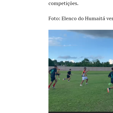
competições.
Foto: Elenco do Humaitá vem 
Tocador
de
vídeo