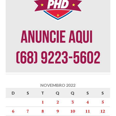
NOVEMBRO 2022
D
S
T
Q
Q
S
S
1
2
3
4
5
6
7
8
9
10
11
12