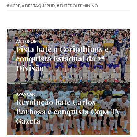
ACRE
,
DESTAQUEPHD
,
FUTEBOLFEMININO
ANTERIOR
Pista bate o Corinthians e
conquista Estadual da 2ª
Divisão
AVANÇAR
Revolução bate Carlos
Barbosa e conquista Copa TV
Gazeta