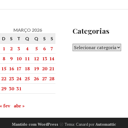
Categorias
MARÇO 2026
D
S
T
Q
Q
S
S
1
2
3
4
5
6
7
8
9
10
11
12
13
14
15
16
17
18
19
20
21
22
23
24
25
26
27
28
29
30
31
« fev
abr »
Mantido com WordPress
Tema: Canard por
Automattic