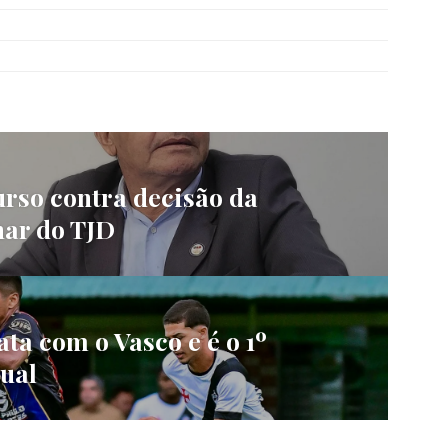
rso contra decisão da
nar do TJD
ta com o Vasco e é o 1º
ual