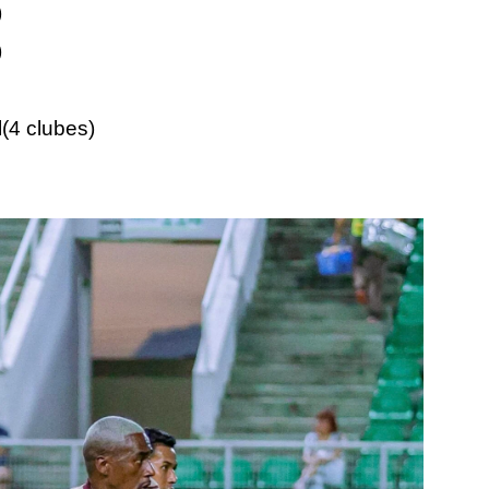
)
)
l(4 clubes)