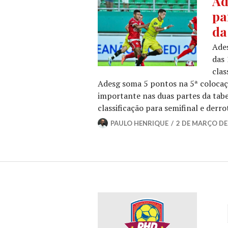
Ad
pa
da
Ades
das 
clas
Adesg soma 5 pontos na 5ª colocaç
importante nas duas partes da tab
classificação para semifinal e derr
PAULO HENRIQUE
2 DE MARÇO DE