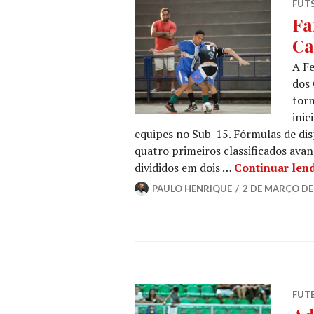
FUT
Fa
Ca
A Fe
dos 
torn
inic
equipes no Sub-15. Fórmulas de dis
quatro primeiros classificados ava
divididos em dois …
Continuar len
PAULO HENRIQUE
2 DE MARÇO DE
FUT