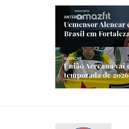
ANTERIOR
Uemensor Alencar é
Brasil em Fortalez
AVANÇAR
União Acreana vai 
temporada de 2026