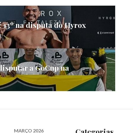
 13º na disputa do Hyrox
a
disputar a GoCup na
Categorias
MARÇO 2026