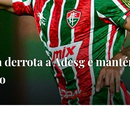
 derrota a Adesg e mant
ão