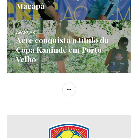
Macapá
AVANÇAR
Acre conquista o título da
Copa Kanindé em Porto
Velho