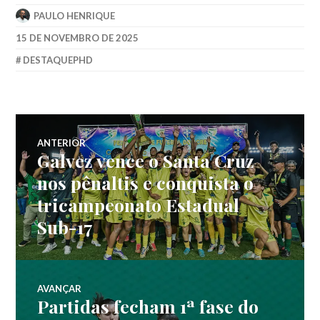
PAULO HENRIQUE
15 DE NOVEMBRO DE 2025
DESTAQUEPHD
ANTERIOR
Galvez vence o Santa Cruz
nos pênaltis e conquista o
tricampeonato Estadual
Sub-17
AVANÇAR
Partidas fecham 1ª fase do