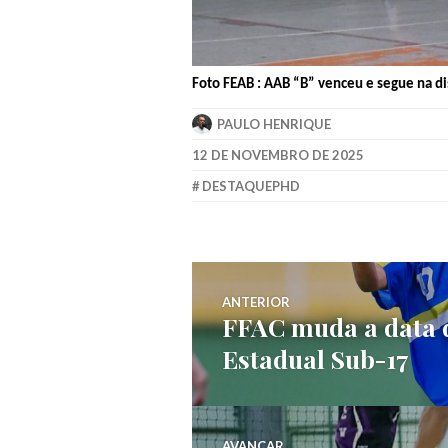
Foto FEAB : AAB “B” venceu e segue na d
PAULO HENRIQUE
12 DE NOVEMBRO DE 2025
DESTAQUEPHD
ANTERIOR
FFAC muda a data 
Estadual Sub-17
AVANÇAR