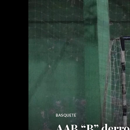
BASQUETE
AAB “B” derro