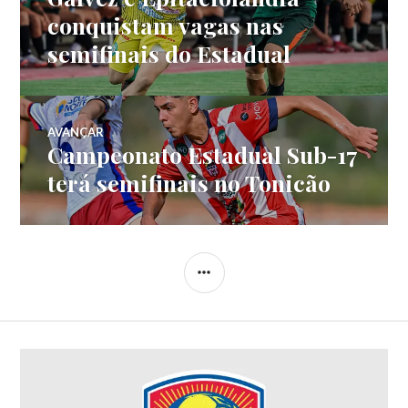
conquistam vagas nas
semifinais do Estadual
AVANÇAR
Campeonato Estadual Sub-17
terá semifinais no Tonicão