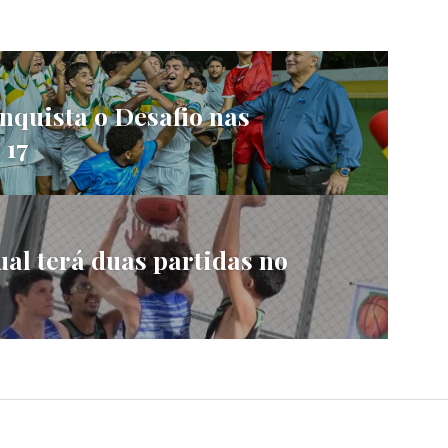
nquista o Desafio nas
 17
l terá duas partidas no