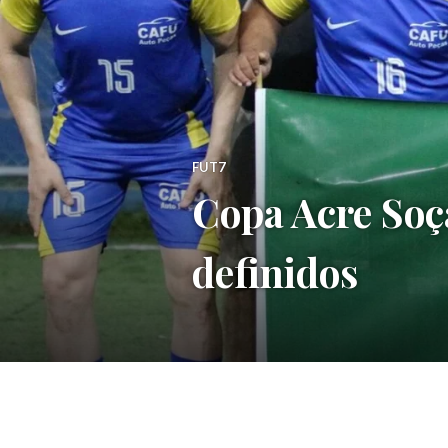
FUT7
Copa Acre Soç
definidos