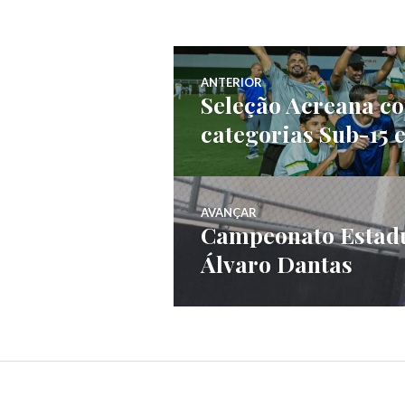
ANTERIOR
Seleção Acreana co
categorias Sub-15 e
AVANÇAR
Campeonato Estadua
Álvaro Dantas