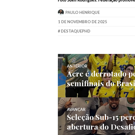
Foto Sueli Rodrigues: Federação promove 
PAULO HENRIQUE
1 DE NOVEMBRO DE 2025
DESTAQUEPHD
ANTERIOR
Acre é derrotado pe
semifinais do Brasi
AVANÇAR
Seleção Sub-15 perd
abertura do Desafi