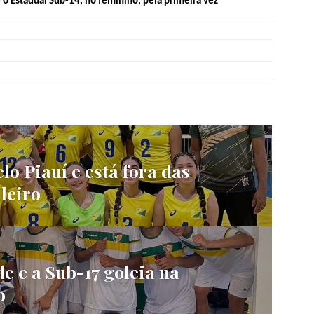
o Estadual Sub-14, no feminino, pela primeira vez
lo Piauí e está fora das
leiro
e e a Sub-17 goleia na
o