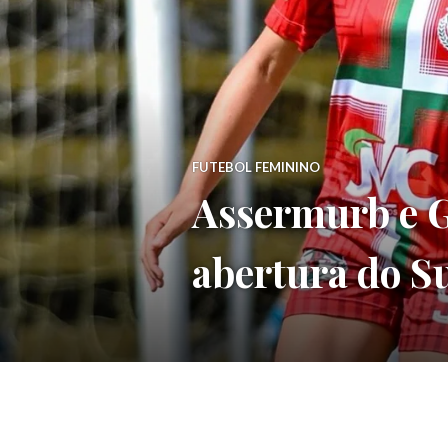
FUTEBOL FEMININO
Assermurb e 
abertura do S