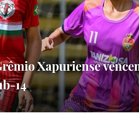
Grêmio Xapuriense vence
ub-14