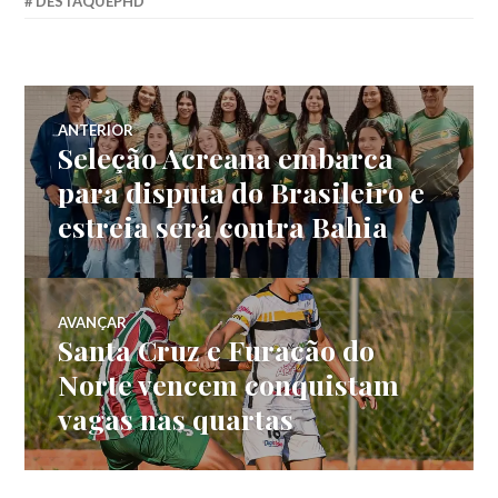
DESTAQUEPHD
ANTERIOR
Seleção Acreana embarca
para disputa do Brasileiro e
estreia será contra Bahia
AVANÇAR
Santa Cruz e Furacão do
Norte vencem conquistam
vagas nas quartas