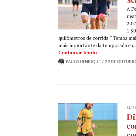
A Fe
nest
2025
1.50
quilômetros de corrida. “Temos mais
mais importante da temporada e q
Continuar lendo
PAULO HENRIQUE
29 DE OUTUBRO
FUT
Di
co
co