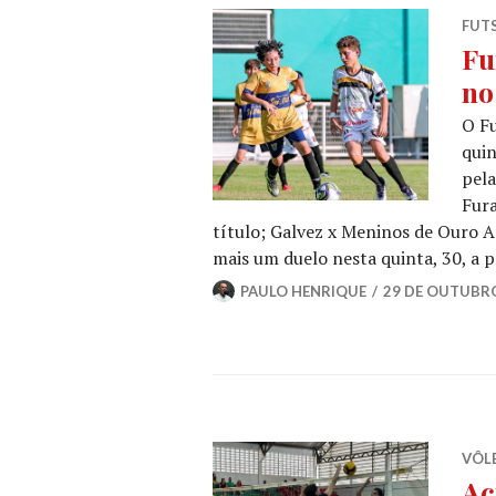
FUT
Fu
no
O Fu
quin
pela
Fura
título; Galvez x Meninos de Ouro 
mais um duelo nesta quinta, 30, a p
PAULO HENRIQUE
29 DE OUTUBRO
VÔLE
Ac