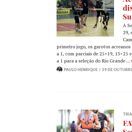
di
Su
A Se
29, 
Camp
primeiro jogo, os garotos acreanos
a 1, com parciais de 25×19, 13×25 
a 1 para a seleção do Rio Grande …
PAULO HENRIQUE
29 DE OUTUBRO
TRI
FA
Se