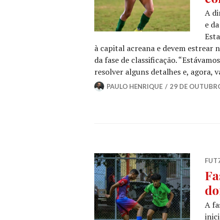
A di
e da
Esta
à capital acreana e devem estrear 
da fase de classificação. “Estávamos
resolver alguns detalhes e, agora,
PAULO HENRIQUE
29 DE OUTUBRO
FUT
Fa
do
A fa
inic