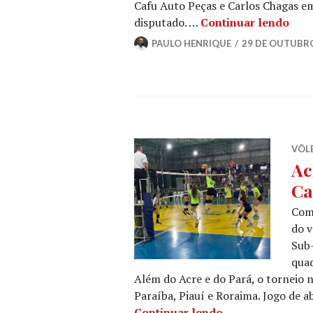
Cafu Auto Peças e Carlos Chagas 
disputado. …
Continuar lendo
PAULO HENRIQUE
29 DE OUTUBRO
VÔLE
Ac
Ca
Come
do v
Sub-
quad
Além do Acre e do Pará, o torneio n
Paraíba, Piauí e Roraima. Jogo de 
Continuar lendo