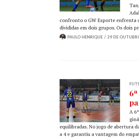
Tang
Adal
confronto o GW Esporte enfrenta o 
divididas em dois grupos. Os dois p
PAULO HENRIQUE
29 DE OUTUBRO
FUT
6ª
pa
A 6ª
giná
equilibradas. No jogo de abertura 
a 4 e garantiu a vantagem do empa