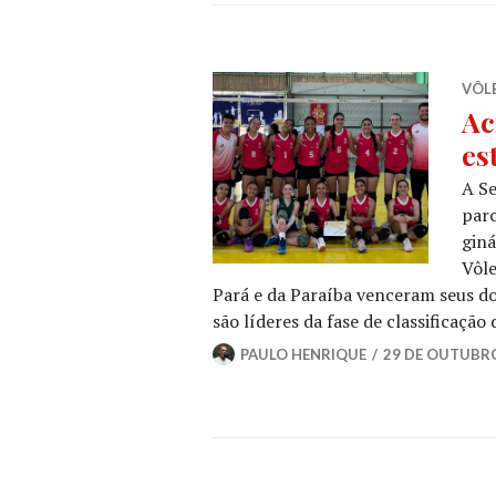
VÔLE
Ac
es
A Se
parc
giná
Vôle
Pará e da Paraíba venceram seus doi
são líderes da fase de classificação
PAULO HENRIQUE
29 DE OUTUBRO