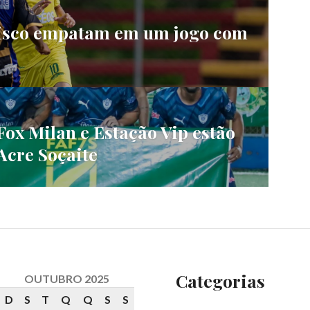
cisco empatam em um jogo com
Fox Milan e Estação Vip estão
Acre Soçaite
Categorias
OUTUBRO 2025
D
S
T
Q
Q
S
S