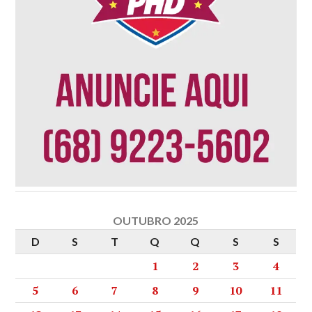
OUTUBRO 2025
D
S
T
Q
Q
S
S
1
2
3
4
5
6
7
8
9
10
11