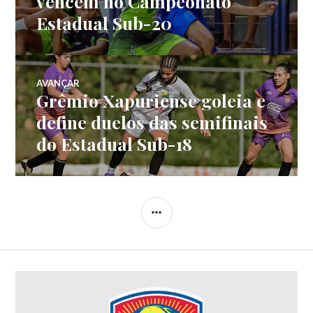
vencem no Campeonato
Estadual Sub-20
AVANÇAR
Grêmio Xapuriense goleia e
define duelos das semifinais
do Estadual Sub-18