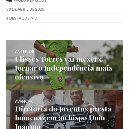
PAULO HENRIQUE
30 DE ABRIL DE 2025
DESTAQUEPHD
ANTERIOR
Ulisses Torres vai mexer e
tornar o Independência mais
ofensivo
AVANÇAR
Diretoria do Juventus presta
homenagem ao bispo Dom
Joaquín