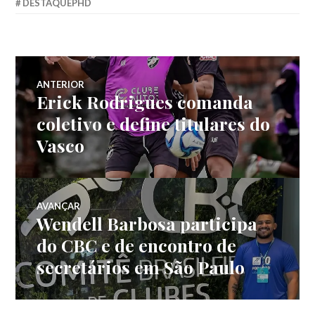
DESTAQUEPHD
ANTERIOR
Erick Rodrigues comanda
coletivo e define titulares do
Vasco
AVANÇAR
Wendell Barbosa participa
do CBC e de encontro de
secretários em São Paulo