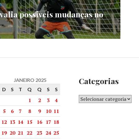
valia possíveis mudanças no
Categorias
JANEIRO 2025
D
S
T
Q
Q
S
S
1
2
3
4
5
6
7
8
9
10
11
12
13
14
15
16
17
18
19
20
21
22
23
24
25