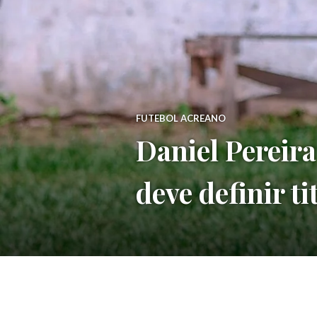
FUTEBOL ACREANO
Daniel Pereir
deve definir ti