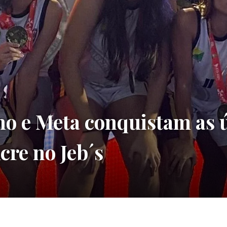
no e Meta conquistam as 
cre no Jeb´s