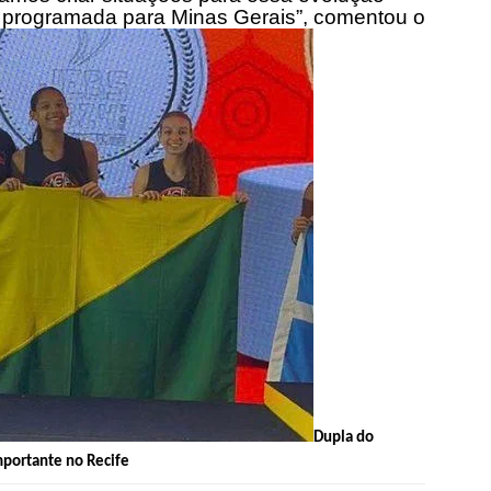
programada para Minas Gerais”, comentou o
Dupla do
portante no Recife