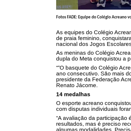
Fotos FADE: Equipe do Colégio Acreano v
As equipes do Colégio Acrean
de praia feminino, conquista
nacional dos Jogos Escolares
As meninas do Colégio Acrea
dupla do Meta conquistou a pr
“”O basquete do Colégio Acr
ano consecutivo. São mais do
presidente da Federação Acr
Renato Jácome.
14 medalhas
O esporte acreano conquisto
com disputas individuais for
“A avaliação da participação
resultados, mas é preciso r
algumas modalidades. Precis