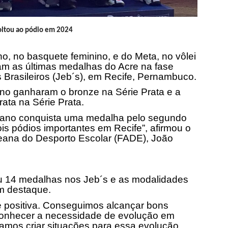
oltou ao pódio em 2024
o, no basquete feminino, e do Meta, no vôlei
ram as últimas medalhas do Acre na fase
 Brasileiros (Jeb´s), em Recife, Pernambuco.
no ganharam o bronze na Série Prata e a
ata na Série Prata.
eano conquista uma medalha pelo segundo
is pódios importantes em Recife”, afirmou o
eana do Desporto Escolar (FADE), João
u 14 medalhas nos Jeb´s e as modalidades
am destaque.
 é positiva. Conseguimos alcançar bons
econhecer a necessidade de evolução em
amos criar situações para essa evolução