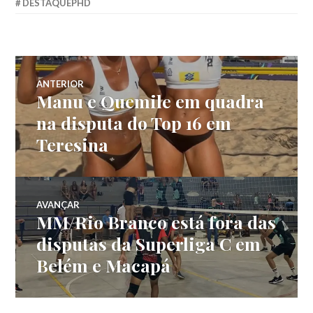
DESTAQUEPHD
ANTERIOR
Manu e Quemile em quadra
na disputa do Top 16 em
Teresina
AVANÇAR
MM/Rio Branco está fora das
disputas da Superliga C em
Belém e Macapá